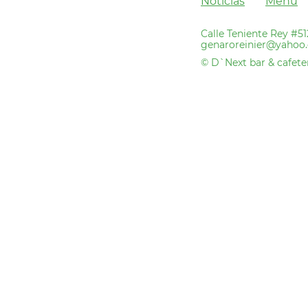
Noticias
Menú
Calle Teniente Rey #5
genaroreinier@yahoo.
© D`Next bar & cafeter