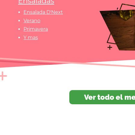
Ensaladas
Ensalada D'Next
Verano
Primavera
Y mas
Ver todo el m