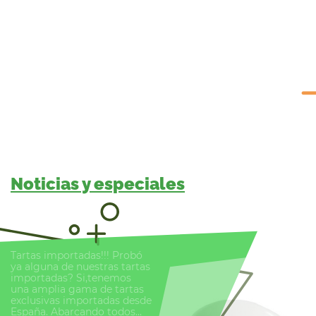
Noticias y especiales
Tartas importadas!!! Probó
ya alguna de nuestras tartas
importadas? Si,tenemos
una amplia gama de tartas
exclusivas importadas desde
España. Abarcando todos...